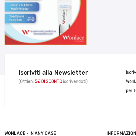
Iscriviti alla Newsletter
Iscri
(Ottieni
5€ DI SCONTO
iscrivendoti)
Wonla
per t
WONLACE - IN ANY CASE
INFORMAZION