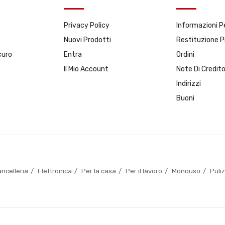
Privacy Policy
Informazioni P
Nuovi Prodotti
Restituzione 
curo
Entra
Ordini
Il Mio Account
Note Di Credit
Indirizzi
Buoni
ncelleria
Elettronica
Per la casa
Per il lavoro
Monouso
Puli