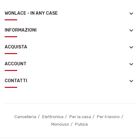
keyboard_arrow_down
WONLACE - IN ANY CASE
keyboard_arrow_down
INFORMAZIONI
keyboard_arrow_down
ACQUISTA
keyboard_arrow_down
ACCOUNT
keyboard_arrow_down
CONTATTI
Cancelleria
Elettronica
Per la casa
Per il lavoro
Monouso
Pulizia