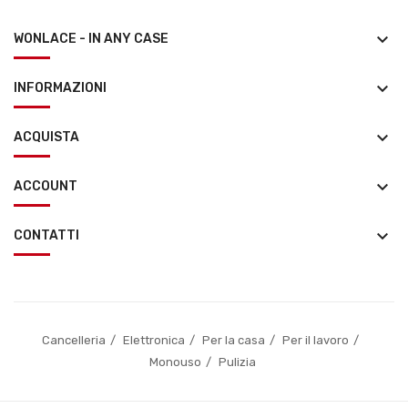
keyboard_arrow_down
WONLACE - IN ANY CASE
keyboard_arrow_down
INFORMAZIONI
keyboard_arrow_down
ACQUISTA
keyboard_arrow_down
ACCOUNT
keyboard_arrow_down
CONTATTI
Cancelleria
Elettronica
Per la casa
Per il lavoro
Monouso
Pulizia