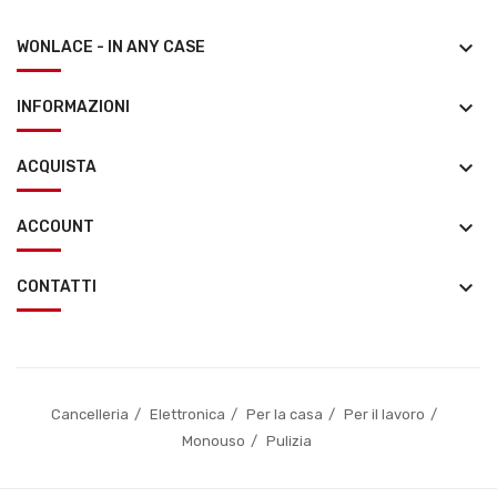
keyboard_arrow_down
WONLACE - IN ANY CASE
keyboard_arrow_down
INFORMAZIONI
keyboard_arrow_down
ACQUISTA
keyboard_arrow_down
ACCOUNT
keyboard_arrow_down
CONTATTI
Cancelleria
Elettronica
Per la casa
Per il lavoro
Monouso
Pulizia